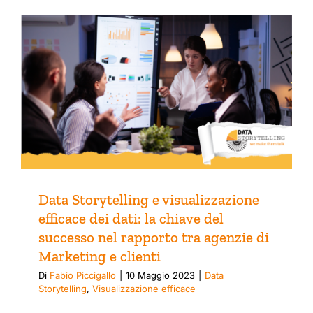
Data Storytelling e visualizzazione
efficace dei dati: la chiave del
successo nel rapporto tra agenzie di
Marketing e clienti
Di
Fabio Piccigallo
|
10 Maggio 2023
|
Data
Storytelling
,
Visualizzazione efficace