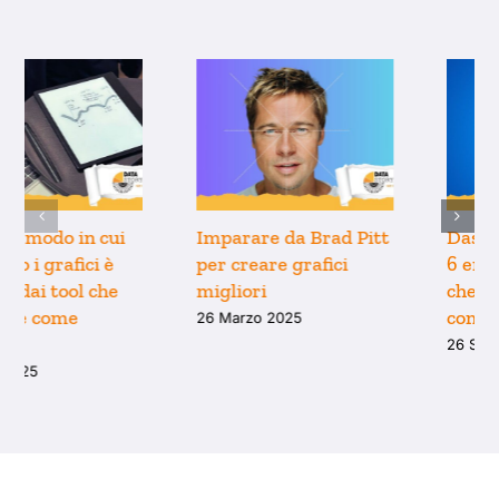
Perché il modo in cui
Imparare da Brad Pitt
pensiamo i grafici è
per creare grafici
limitato dai tool che
migliori
usiamo (e come
26 Marzo 2025
uscirne)
9 Aprile 2025