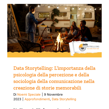
Data Storytelling: L’importanza della
psicologia della percezione e della
sociologia della comunicazione nella
creazione di storie memorabili
Di
Noemi Speciale
|
9 Novembre
2023
|
Approfondimenti
,
Data Storytelling