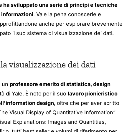
 ha sviluppato una serie di principi e tecniche
e informazioni
. Vale la pena conoscerle e
, approfittandone anche per esplorare brevemente
ppato il suo sistema di visualizzazione dei dati.
a visualizzazione dei dati
è un
professore emerito di statistica, design
à di Yale. È noto per il suo
lavoro pionieristico
ell’information design
, oltre che per aver scritto
 “The Visual Display of Quantitative Information”
Visual Explanations: Images and Quantities,
lo, tutti best seller e volumi di riferimento per