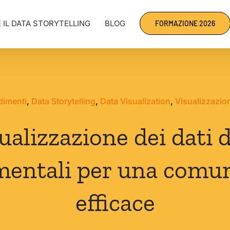
 IL DATA STORYTELLING
BLOG
FORMAZIONE 2026
dimenti
,
Data Storytelling
,
Data Visualization
,
Visualizzazio
sualizzazione dei dati
mentali per una comun
efficace