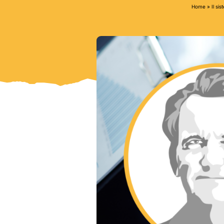
Home
»
Il si