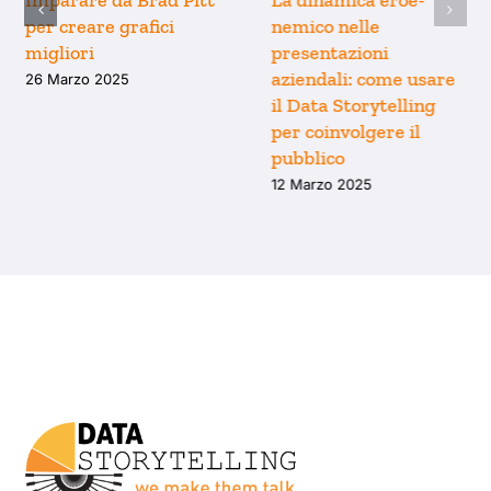
Perché il modo in cui
Imparare da Brad Pitt
pensiamo i grafici è
per creare grafici
limitato dai tool che
migliori
usiamo (e come
26 Marzo 2025
uscirne)
9 Aprile 2025