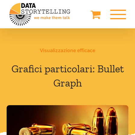
Salta
al
contenuto
Visualizzazione efficace
Grafici particolari: Bullet
Graph