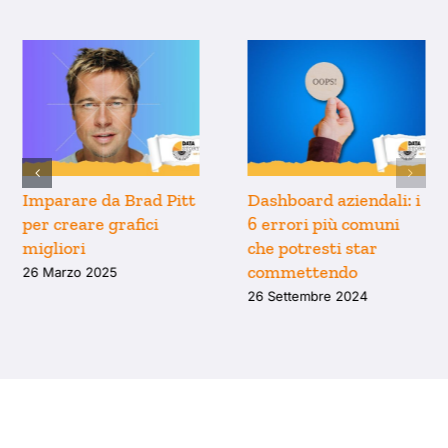
Perché il modo in cui
Imparare da Brad Pitt
pensiamo i grafici è
per creare grafici
limitato dai tool che
migliori
usiamo (e come
26 Marzo 2025
uscirne)
9 Aprile 2025