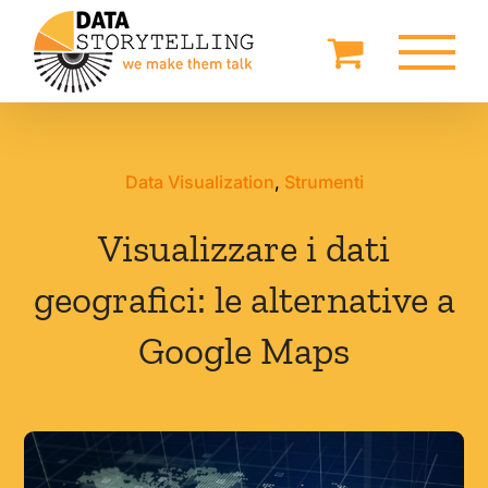
Salta
al
contenuto
Data Visualization
,
Strumenti
Visualizzare i dati
geografici: le alternative a
Google Maps