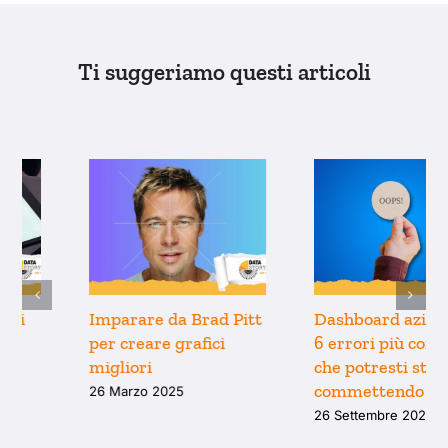
Ti suggeriamo questi articoli
Perché il modo in cui
Imparare da Brad Pitt
pensiamo i grafici è
per creare grafici
limitato dai tool che
migliori
usiamo (e come
26 Marzo 2025
uscirne)
9 Aprile 2025