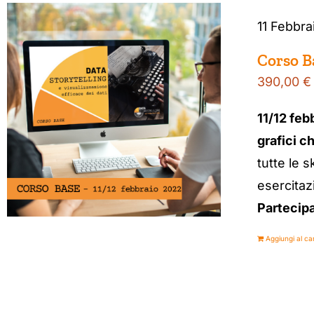
11 Febbra
Corso Ba
390,00
€
11/12 feb
grafici c
tutte le s
esercitaz
Partecipa
Aggiungi al car